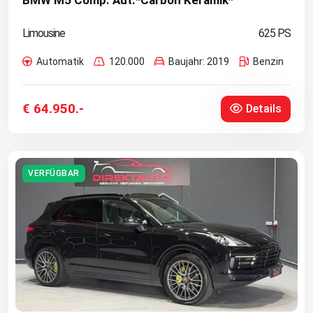
BMW M5 Comp. Aut.*Carbon Keramik*
Limousine
625 PS
Automatik
120.000
Baujahr: 2019
Benzin
€ 64.950.-
Details
VERFÜGBAR