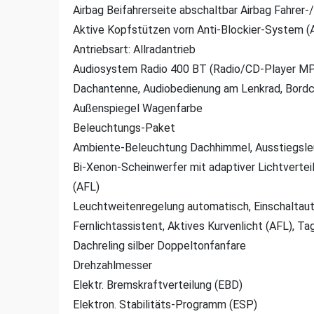
Airbag Beifahrerseite abschaltbar Airbag Fahrer-
Aktive Kopfstützen vorn Anti-Blockier-System (
Antriebsart: Allradantrieb
Audiosystem Radio 400 BT (Radio/CD-Player MP3
Dachantenne, Audiobedienung am Lenkrad, Bordco
Außenspiegel Wagenfarbe
Beleuchtungs-Paket
Ambiente-Beleuchtung Dachhimmel, Ausstiegsleu
Bi-Xenon-Scheinwerfer mit adaptiver Lichtvertei
(AFL)
Leuchtweitenregelung automatisch, Einschaltauto
Fernlichtassistent, Aktives Kurvenlicht (AFL), T
Dachreling silber Doppeltonfanfare
Drehzahlmesser
Elektr. Bremskraftverteilung (EBD)
Elektron. Stabilitäts-Programm (ESP)