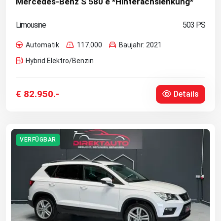
Mercedes-Benz S 580 e *Hinterachslenkung*
Limousine
503 PS
Automatik
117.000
Baujahr: 2021
Hybrid Elektro/Benzin
€ 82.950.-
Details
VERFÜGBAR